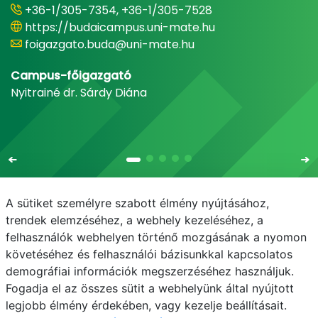
+36-1/305-7354, +36-1/305-7528
https://budaicampus.uni-mate.hu
foigazgato.buda@uni-mate.hu
Campus-főigazgató
Nyitrainé dr. Sárdy Diána
A sütiket személyre szabott élmény nyújtásához,
trendek elemzéséhez, a webhely kezeléséhez, a
felhasználók webhelyen történő mozgásának a nyomon
E-mail
Telefonkönyv
NEPTUN
E-learning
követéséhez és felhasználói bázisunkkal kapcsolatos
demográfiai információk megszerzéséhez használjuk.
Adatvédelem
Fogadja el az összes sütit a webhelyünk által nyújtott
legjobb élmény érdekében, vagy kezelje beállításait.