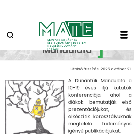
Kutatócsoport
Ugrás a fő tartalomhoz
Munkatársaknak
Dunántúli Mandulafa 
Dunántúli
MAGYAR AGRÁR- ÉS
ÉLETTUDOMÁNYI EGYETEM
NEVELÉSTUDOMÁNYI
Mandulafa
INTÉZET
Utolsó frissítés: 2025 október 21.
A Dunántúli Mandulafa a
10-19 éves ifjú kutatók
konferenciája, ahol a
diákok bemutatják első
prezentációjukat, és
elkészítik korosztályuknak
megfelelő tudományos
igényű publikációjukat.