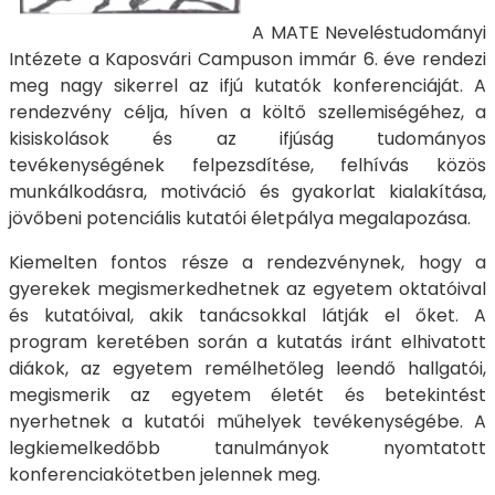
A MATE Neveléstudományi
Intézete a Kaposvári Campuson immár 6. éve rendezi
meg nagy sikerrel az ifjú kutatók konferenciáját. A
rendezvény célja, híven a költő szellemiségéhez, a
kisiskolások és az ifjúság tudományos
tevékenységének felpezsdítése, felhívás közös
munkálkodásra, motiváció és gyakorlat kialakítása,
jövőbeni potenciális kutatói életpálya megalapozása.
Kiemelten fontos része a rendezvénynek, hogy a
gyerekek megismerkedhetnek az egyetem oktatóival
és kutatóival, akik tanácsokkal látják el őket. A
program keretében során a kutatás iránt elhivatott
diákok, az egyetem remélhetőleg leendő hallgatói,
megismerik az egyetem életét és betekintést
nyerhetnek a kutatói műhelyek tevékenységébe. A
legkiemelkedőbb tanulmányok nyomtatott
konferenciakötetben jelennek meg.