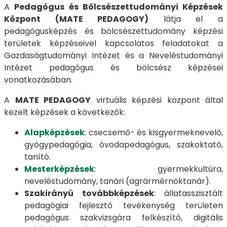
A
Pedagógus és Bölcsészettudományi Képzések
Központ (MATE PEDAGOGY)
látja el a
pedagógusképzés és bölcsészettudomány képzési
területek képzéseivel kapcsolatos feladatokat a
Gazdaságtudományi Intézet és a Neveléstudományi
Intézet pedagógus és bölcsész képzései
vonatkozásában.
A
MATE PEDAGOGY
virtuális képzési központ által
kezelt képzések a következők:
Alapképzések
: csecsemő- és kisgyermeknevelő,
gyógypedagógia, óvodapedagógus, szakoktató,
tanító.
Mesterképzések
: gyermekkultúra,
neveléstudomány, tanári (agrármérnöktanár).
Szakirányú továbbképzések
: állatasszisztált
pedagógiai fejlesztő tevékenység területen
pedagógus szakvizsgára felkészítő, digitális