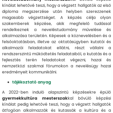
kínálat lehetővé teszi, hogy a végzett hallgatók az első
diploma megszerzése után helyben szerezzenek
magasabb végzettséget. A képzés célja olyan
szakemberek képzése, akik megfelelő tudással
rendelkeznek a neveléstudomány művelése és
alkalmazása területén. Képesek a köznevelésben és a
felsőoktatásban, illetve az oktatásügyben kutatói és
alkalmazói feladatokat ellátni, részt vállalni a
rendszerszintű működtetés feladataiból, a kutatás és a
fejlesztés terén feladatokat végezni, hazai és
nemzetközi szakmai fórumokon a nevelésügy hazai
eredményeit kommunikálni.
tájékoztató anyag
A 2022-ben induló alapszintű képzésekre épülő
gyermekkultúra
mesterszak
kal bővülő képzési
kínálat pedig lehetővé teszi, hogy a végzett hallgatók
átfogóan alkalmazzák és kutassák a kultúra és a