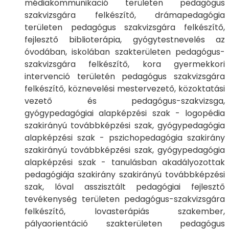
médiakommunikació területen pedagógus
szakvizsgára felkészítő, drámapedagógia
területen pedagógus szakvizsgára felkészítő,
fejlesztő biblioterápia, gyógytestnevelés az
óvodában, iskolában szakterületen pedagógus-
szakvizsgára felkészítő, kora gyermekkori
intervenció területén pedagógus szakvizsgára
felkészítő, köznevelési mestervezető, közoktatási
vezető és pedagógus-szakvizsga,
gyógypedagógiai alapképzési szak - logopédia
szakirányú továbbképzési szak, gyógypedagógia
alapképzési szak - pszichopedagógia szakirány
szakirányú továbbképzési szak, gyógypedagógia
alapképzési szak - tanulásban akadályozottak
pedagógiája szakirány szakirányú továbbképzési
szak, lóval asszisztált pedagógiai fejlesztő
tevékenység területen pedagógus-szakvizsgára
felkészítő, lovasterápiás szakember,
pályaorientáció szakterületen pedagógus