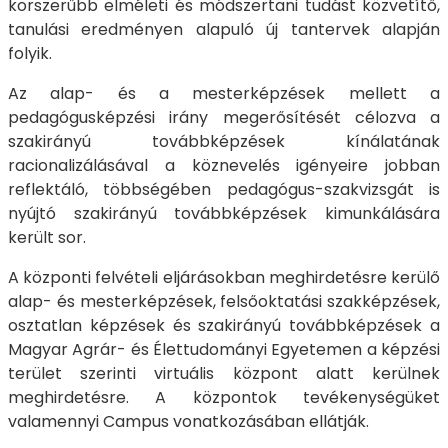
korszerűbb elméleti és módszertani tudást közvetítő,
tanulási eredményen alapuló új tantervek alapján
folyik.
Az alap- és a mesterképzések mellett a
pedagógusképzési irány megerősítését célozva a
szakirányú továbbképzések kínálatának
racionalizálásával a köznevelés igényeire jobban
reflektáló, többségében pedagógus-szakvizsgát is
nyújtó szakirányú továbbképzések kimunkálására
került sor.
A központi felvételi eljárásokban meghirdetésre kerülő
alap- és mesterképzések, felsőoktatási szakképzések,
osztatlan képzések és szakirányú továbbképzések a
Magyar Agrár- és Élettudományi Egyetemen a képzési
terület szerinti virtuális központ alatt kerülnek
meghirdetésre. A központok tevékenységüket
valamennyi Campus vonatkozásában ellátják.