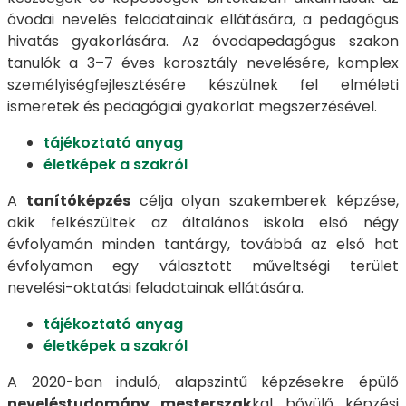
óvodai nevelés feladatainak ellátására, a pedagógus
hivatás gyakorlására. Az óvodapedagógus szakon
tanulók a 3–7 éves korosztály nevelésére, komplex
személyiségfejlesztésére készülnek fel elméleti
ismeretek és pedagógiai gyakorlat megszerzésével.
tájékoztató anyag
életképek a szakról
A
tanítóképzés
célja olyan szakemberek képzése,
akik felkészültek az általános iskola első négy
évfolyamán minden tantárgy, továbbá az első hat
évfolyamon egy választott műveltségi terület
nevelési-oktatási feladatainak ellátására.
tájékoztató anyag
életképek a szakról
A 2020-ban induló, alapszintű képzésekre épülő
neveléstudomány mesterszak
kal bővülő képzési