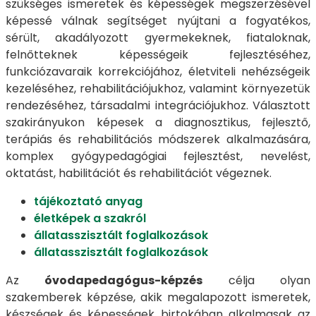
szükséges ismeretek és képességek megszerzésével
képessé válnak segítséget nyújtani a fogyatékos,
sérült, akadályozott gyermekeknek, fiataloknak,
felnőtteknek képességeik fejlesztéséhez,
funkciózavaraik korrekciójához, életviteli nehézségeik
kezeléséhez, rehabilitációjukhoz, valamint környezetük
rendezéséhez, társadalmi integrációjukhoz. Választott
szakirányukon képesek a diagnosztikus, fejlesztő,
terápiás és rehabilitációs módszerek alkalmazására,
komplex gyógypedagógiai fejlesztést, nevelést,
oktatást, habilitációt és rehabilitációt végeznek.
tájékoztató anyag
életképek a szakról
állatasszisztált foglalkozások
állatasszisztált foglalkozások
Az
óvodapedagógus-képzés
célja olyan
szakemberek képzése, akik megalapozott ismeretek,
készségek és képességek birtokában alkalmasak az