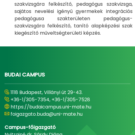
szakvizsgára felkészítő, pedagógus szakvizsga,
sajátos nevelési igényű gyermekek integrációs
pedagógusa szakterületen pedagógus-
szakvizsgára felkészítő, tanító alapképzési szak
kiegészítő műveltségterületi képzés.
BUDAI CAMPUS
1118 Budapest, Villányi út 29-43.
+36-1/305-7354, +36-1/305-7528
https://budaicampus.uni-mate.hu
foigazgato.buda@uni-mate.hu
Campus-főigazgató
Nyitrainé dr. Sárdy Diána