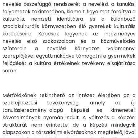
nevelés összefüggő rendszerét a nevelési, a tanulási
folyamatok tekintetében, kiemelt figyelmet fordítva a
kulturális, nemzeti identitásra és a különböző
szociokulturális környezetben élő gyerekek kulturális
kötődéseire. Képesek legyenek az intézményes
nevelés első szakaszaiban és a közművelődés
színterein a nevelési környezet valamennyi
szereplőjével együttműködve támogatni a gyermekek
fejlődését a kultúra értékeinek tevékeny elsajátítása
során.
Mérföldkőnek tekinthető az intézet életében az a
szakfejlesztési tevékenység, amely az új,
tanulásieredmény-alapú képzési es kimeneteli
követelmények nyomán indult. A változás a képzési
struktúrát nem érintette, de a képzés mindegyik
alapszakon a társadalmi elvárásoknak megfelelő, jóval