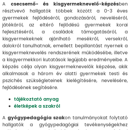
A
csecsemő- és kisgyermeknevelő-képzés
ben
résztvevő hallgatók többek között a 0-3 éves
gyermekek fejlődéséről, gondozásáról, neveléséről,
játékáról, az eltérő fejlődésű gyermekek korai
fejlesztéséről, a családok támogatásáról, a
kisgyermekeknek ajánlható mesékről, versekről,
dalokról tanulhatnak, emellett bepillantást nyernek a
kisgyermeknevelés rendszerének működésébe, illetve
a kisgyermekkori kutatások legújabb eredményeibe. A
képzés célja olyan kisgyermeknevelők képzése, akik
alkalmasak a három év alatti gyermekek testi és
pszichés szükségleteinek kielégítésére, nevelésére,
fejlődésének segítésére.
tájékoztató anyag
életképek a szakról
A
gyógypedagógia szak
on tanulmányokat folytató
hallgatók a gyógypedagógiai tevékenységekhez