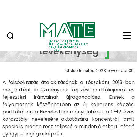
Kutatócsoport
Ugrás a fő tartalomhoz
Munkatársaknak
Oktatási tevékenység
Oktatási
MAGYAR AGRÁR- ÉS
ÉLETTUDOMÁNYI EGYETEM
NEVELÉSTUDOMÁNYI
tevékenység
INTÉZET
Utolsó frissítés: 2023 november 09.
A felsőoktatás átalakításának a részeként 2013-ban
megtörtént intézményünk képzési portfóliójának és
fejlesztési irányainak újragondolása. Ennek a
folyamatnak köszönhetően az új, koherens képzési
portfólióban a Neveléstudományi Intézet a 0–12 éves
korosztály nevelésére-oktatására koncentrál, amit
speciális módon tesz teljessé a minden életkort lefedő
gyógypedagógiai képzés.