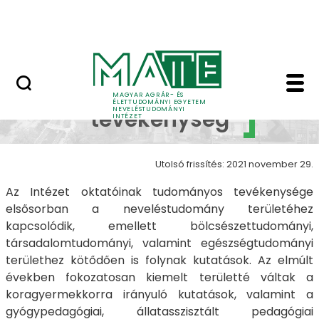
Kutatócsoport
Ugrás a fő tartalomhoz
Munkatársaknak
Kutatási tevékenység
Kutatási
MAGYAR AGRÁR- ÉS
ÉLETTUDOMÁNYI EGYETEM
NEVELÉSTUDOMÁNYI
tevékenység
INTÉZET
Utolsó frissítés: 2021 november 29.
Az Intézet oktatóinak tudományos tevékenysége
elsősorban a neveléstudomány területéhez
kapcsolódik, emellett bölcsészettudományi,
társadalomtudományi, valamint egészségtudományi
területhez kötődően is folynak kutatások. Az elmúlt
években fokozatosan kiemelt területté váltak a
koragyermekkorra irányuló kutatások, valamint a
gyógypedagógiai, állatasszisztált pedagógiai