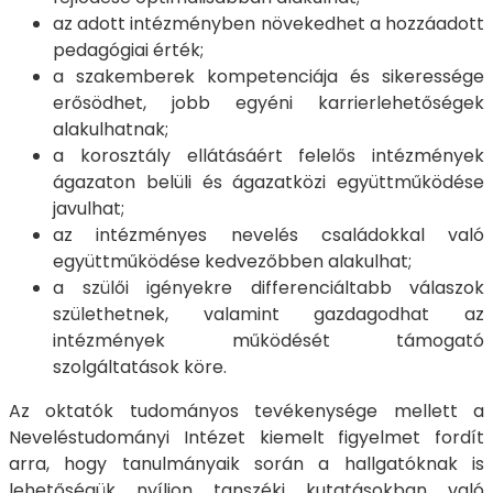
az adott intézményben növekedhet a hozzáadott
pedagógiai érték;
a szakemberek kompetenciája és sikeressége
erősödhet, jobb egyéni karrierlehetőségek
alakulhatnak;
a korosztály ellátásáért felelős intézmények
ágazaton belüli és ágazatközi együttműködése
javulhat;
az intézményes nevelés családokkal való
együttműködése kedvezőbben alakulhat;
a szülői igényekre differenciáltabb válaszok
születhetnek, valamint gazdagodhat az
intézmények működését támogató
szolgáltatások köre.
Az oktatók tudományos tevékenysége mellett a
Neveléstudományi Intézet kiemelt figyelmet fordít
arra, hogy tanulmányaik során a hallgatóknak is
lehetőségük nyíljon tanszéki kutatásokban való