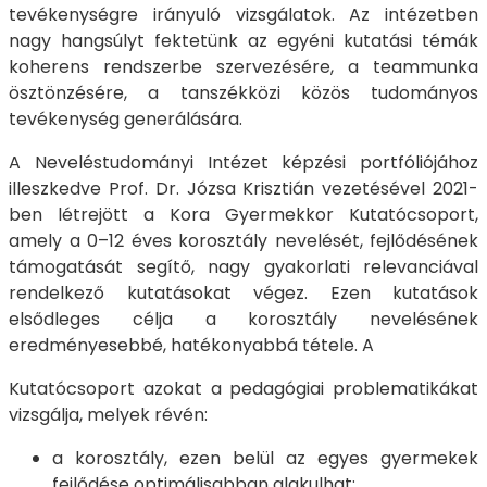
tevékenységre irányuló vizsgálatok. Az intézetben
nagy hangsúlyt fektetünk az egyéni kutatási témák
koherens rendszerbe szervezésére, a teammunka
ösztönzésére, a tanszékközi közös tudományos
tevékenység generálására.
A Neveléstudományi Intézet képzési portfóliójához
illeszkedve Prof. Dr. Józsa Krisztián vezetésével 2021-
ben létrejött a Kora Gyermekkor Kutatócsoport,
amely a 0–12 éves korosztály nevelését, fejlődésének
támogatását segítő, nagy gyakorlati relevanciával
rendelkező kutatásokat végez. Ezen kutatások
elsődleges célja a korosztály nevelésének
eredményesebbé, hatékonyabbá tétele. A
Kutatócsoport azokat a pedagógiai problematikákat
vizsgálja, melyek révén:
a korosztály, ezen belül az egyes gyermekek
fejlődése optimálisabban alakulhat;