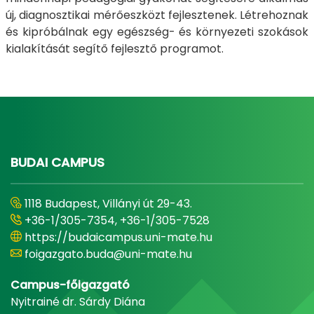
új, diagnosztikai mérőeszközt fejlesztenek. Létrehoznak
és kipróbálnak egy egészség- és környezeti szokások
kialakítását segítő fejlesztő programot.
BUDAI CAMPUS
1118 Budapest, Villányi út 29-43.
+36-1/305-7354, +36-1/305-7528
https://budaicampus.uni-mate.hu
foigazgato.buda@uni-mate.hu
Campus-főigazgató
Nyitrainé dr. Sárdy Diána