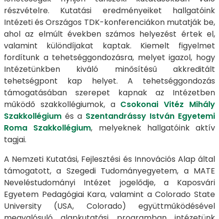
részvételre. Kutatási eredményeiket hallgatóink
Intézeti és Országos TDK-konferenciákon mutatják be,
ahol az elmúlt években számos helyezést értek el,
valamint különdíjakat kaptak. Kiemelt figyelmet
fordítunk a tehetséggondozásra, melyet igazol, hogy
Intézetünkben kiváló minősítésű akkreditált
tehetségpont kap helyet. A tehetséggondozás
támogatásában szerepet kapnak az Intézetben
működő szakkollégiumok, a
Csokonai Vitéz Mihály
Szakkollégium
és a
Szentandrássy István Egyetemi
Roma Szakkollégium
, melyeknek hallgatóink aktív
tagjai.
A Nemzeti Kutatási, Fejlesztési és Innovációs Alap által
támogatott, a Szegedi Tudományegyetem, a MATE
Neveléstudományi Intézet jogelődje, a Kaposvári
Egyetem Pedagógiai Kara, valamint a Colorado State
University (USA, Colorado) együttműködésével
megvalósuló alapkutatási programban intézetünk