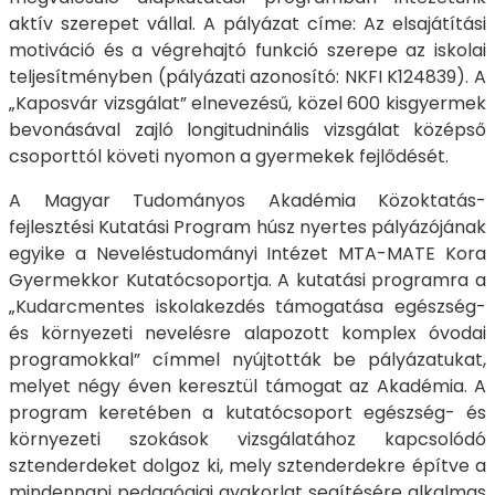
aktív szerepet vállal. A pályázat címe: Az elsajátítási
motiváció és a végrehajtó funkció szerepe az iskolai
teljesítményben (pályázati azonosító: NKFI K124839). A
„Kaposvár vizsgálat” elnevezésű, közel 600 kisgyermek
bevonásával zajló longitudninális vizsgálat középső
csoporttól követi nyomon a gyermekek fejlődését.
A Magyar Tudományos Akadémia Közoktatás-
fejlesztési Kutatási Program húsz nyertes pályázójának
egyike a Neveléstudományi Intézet MTA-MATE Kora
Gyermekkor Kutatócsoportja. A kutatási programra a
„Kudarcmentes iskolakezdés támogatása egészség-
és környezeti nevelésre alapozott komplex óvodai
programokkal” címmel nyújtották be pályázatukat,
melyet négy éven keresztül támogat az Akadémia. A
program keretében a kutatócsoport egészség- és
környezeti szokások vizsgálatához kapcsolódó
sztenderdeket dolgoz ki, mely sztenderdekre építve a
mindennapi pedagógiai gyakorlat segítésére alkalmas