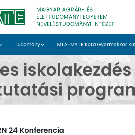
MAGYAR AGRÁR- ÉS
ÉLETTUDOMÁNYI EGYETEM
NEVELÉSTUDOMÁNYI INTÉZET
Tudomány
MTA-MATE Kora Gyermekkor Ku
kkor Kutatócsoport –
s iskolakezdé
kutatási progra
N 24 Konferencia