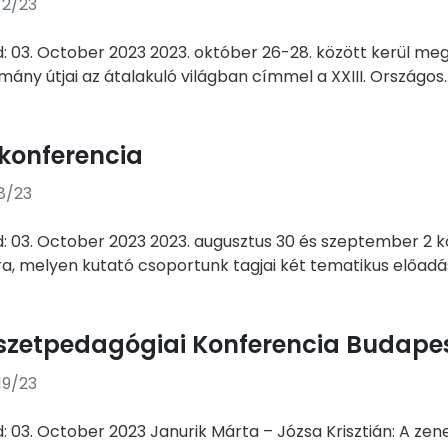
/2/23
d: 03. October 2023 2023. október 26-28. között kerül m
ány útjai az átalakuló világban címmel a XXIII. Országos..
konferencia
8/23
d: 03. October 2023 2023. augusztus 30 és szeptember 2 kö
a, melyen kutató csoportunk tagjai két tematikus előadást
szetpedagógiai Konferencia Budapest,
19/23
d: 03. October 2023 Janurik Márta – Józsa Krisztián: A ze