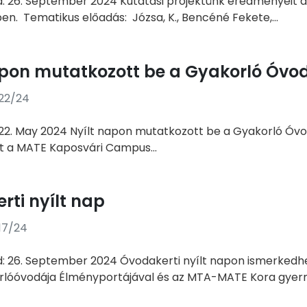
d: 26. September 2024 Kutatási projektünk eredményeit 
en. Tematikus előadás: Józsa, K., Bencéné Fekete,...
apon mutatkozott be a Gyakorló Óvo
/22/24
22. May 2024 Nyílt napon mutatkozott be a Gyakorló Óvo
t a MATE Kaposvári Campus...
rti nyílt nap
17/24
d: 26. September 2024 Óvodakerti nyílt napon ismerkedh
lóóvodája Élményportájával és az MTA-MATE Kora gyerm