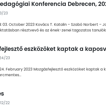
pedagógiai Konferencia Debrecen, 202
3/23
d: 03. October 2023 Kovács T. Katalin – Szabó Norbert – Ja
tatásban résztvevő és az ének-zenei tagozatos tanulók.
ejlesztő eszközöket kaptak a kapos
24/23
24. February 2023 Mozgásfejlesztő eszközöket kaptak a 
rcmentes...
és
/12/22