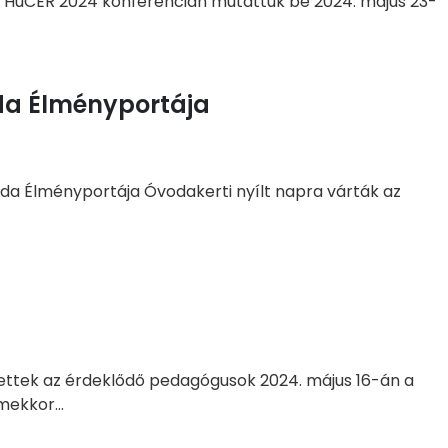
a HuCER 2024 konferencián mutattuk be 2024. május 23-
da Élményportája
da Élményportája Óvodakerti nyílt napra várták az
ettek az érdeklődő pedagógusok 2024. május 16-án a
ekkor...