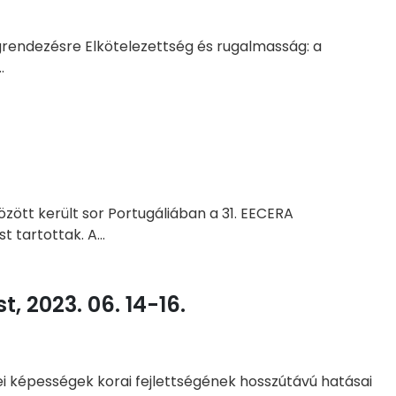
egrendezésre Elkötelezettség és rugalmasság: a
.
zött került sor Portugáliában a 31. EECERA
 tartottak. A...
 2023. 06. 14-16.
nei képességek korai fejlettségének hosszútávú hatásai