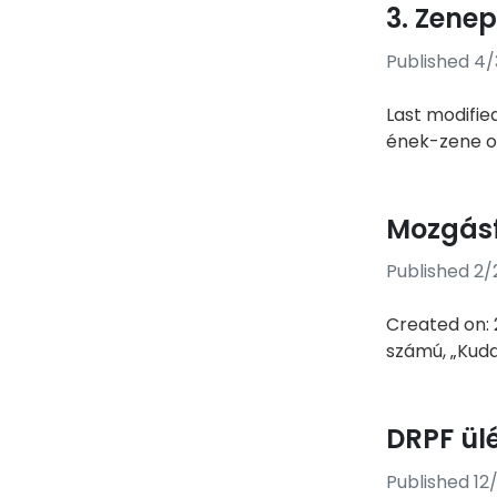
3. Zene
Published 4/
Last modifie
ének-zene ok
Mozgásf
Published 2/
Created on: 
számú, „Kuda
DRPF ül
Published 12