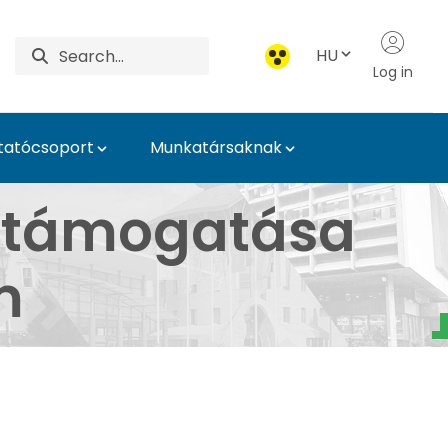
HU
Log in
tatócsoport
Munkatársaknak
 Hírek - Neveléstudo
s támogatása
m