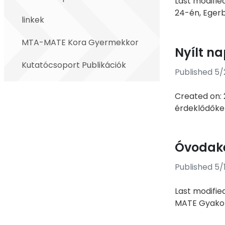
Last modifie
24-én, Egerb
linkek
MTA-MATE Kora Gyermekkor
Nyílt n
Kutatócsoport Publikációk
Published 5
Created on: 
érdeklődőke
Óvodake
Published 5/
Last modifie
MATE Gyakor