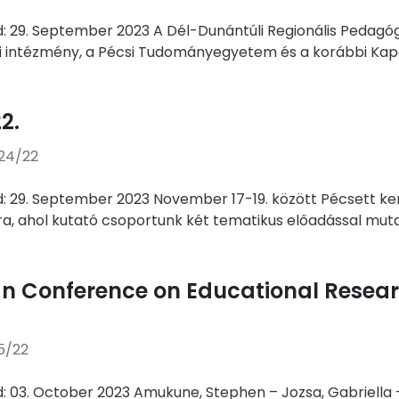
d: 29. September 2023 A Dél-Dunántúli Regionális Peda
i intézmény, a Pécsi Tudományegyetem és a korábbi Kapos
2.
/24/22
d: 29. September 2023 November 17-19. között Pécsett ker
a, ahol kutató csoportunk két tematikus előadással mutat
n Conference on Educational Resear
5/22
d: 03. October 2023 Amukune, Stephen – Jozsa, Gabriella –