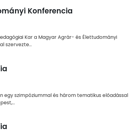
ományi Konferencia
Pedagógiai Kar a Magyar Agrár- és Élettudományi
 szervezte...
ia
óan egy szimpóziummal és három tematikus előadással
est,...
ia