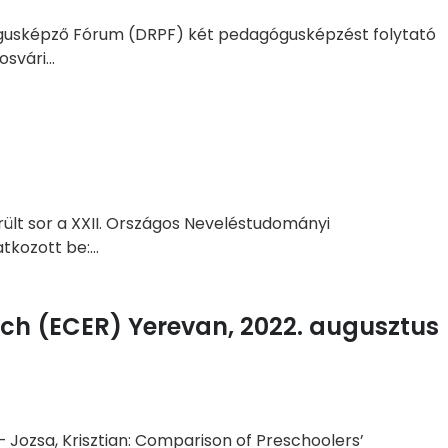
gógusképző Fórum (DRPF) két pedagógusképzést folytató
vári...
ült sor a XXII. Országos Neveléstudományi
kozott be:...
ch (ECER) Yerevan, 2022. augusztus
 Jozsa, Krisztian: Comparison of Preschoolers’