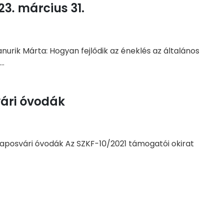
3. március 31.
nurik Márta: Hogyan fejlődik az éneklés az általános
..
vári óvodák
kaposvári óvodák Az SZKF-10/2021 támogatói okirat