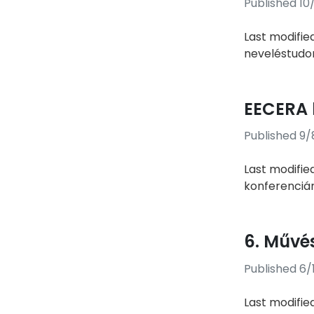
Published 10
Last modifie
neveléstudom
EECERA 
Published 9/
Last modifie
konferenciár
6. Művé
Published 6/
Last modifie