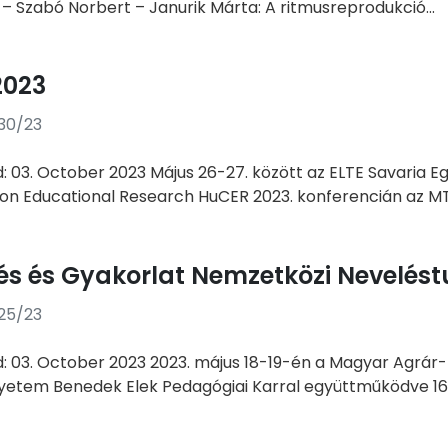
– Szabó Norbert – Janurik Márta: A ritmusreprodukció...
2023
30/23
d: 03. October 2023 Május 26-27. között az ELTE Savari
on Educational Research HuCER 2023. konferencián az M
zés és Gyakorlat Nemzetközi Nevelés
25/23
d: 03. October 2023 2023. május 18-19-én a Magyar Agrá
yetem Benedek Elek Pedagógiai Karral együttműködve 16..