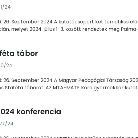
11/24
d: 26. September 2024 A kutatócsoport két tematikus elő
ián, melyet 2024. július 1-3. között rendeztek meg Palma d
féta tábor
10/24
d: 26. September 2024 A Magyar Pedagógiai Társaság 2024
 Staféta táborát. Az MTA-MATE Kora gyermekkor kutató
024 konferencia
/27/24