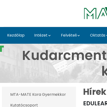
Skip to Main Content
Kezdőlap
Intézet
Felvételi
Oktatás
MTA-MATE Kora Gyerme
Kudarcmente
Hírek
MTA-MATE Kora Gyermekkor
EDULEAR
Kutatócsoport