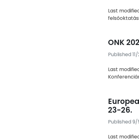
Last modifie
felsőoktatás
ONK 202
Published 11
Last modifie
Konferenciár
Europea
23-26.
Published 9/
Last modifie