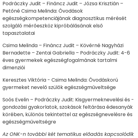
Podráczky Judit – Fináncz Judit – Józsa Krisztián –
Petőné Csima Melinda: Óvodások
egészségkompetenciájának diagnosztikus mérését
szolgáló mérőeszköz kipróbálásának első
tapasztalatai
Csima Melinda – Fináncz Judit – Kövérné Nagyházi
Bernadette – Zentai Gabriella – Podráczky Judit: 4-6
éves gyermekek egészségfogalmának tartalmi
dimenziói
Keresztes Viktória - Csima Melinda: Óvodáskorú
gyermeket nevelő szülők egészségműveltsége
Soós Evelin – Podráczky Judit: Kisgyermeknevelési és -
gondozási gyakorlatok, szokások feltárása édesanyák
körében, különös tekintettel az egészségnevelésre és
egészségműveltségre
Az ONK-n további két tematikus előadás kapcsolódik