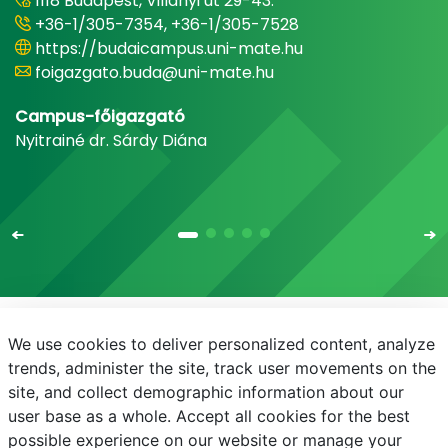
1118 Budapest, Villányi út 29-43.
+36-1/305-7354, +36-1/305-7528
https://budaicampus.uni-mate.hu
foigazgato.buda@uni-mate.hu
Campus-főigazgató
Nyitrainé dr. Sárdy Diána
We use cookies to deliver personalized content, analyze
E-mail
Telefonkönyv
NEPTUN
E-learning
trends, administer the site, track user movements on the
site, and collect demographic information about our
Adatvédelem
user base as a whole. Accept all cookies for the best
possible experience on our website or manage your