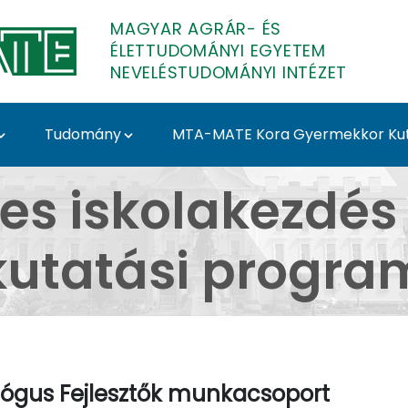
MAGYAR AGRÁR- ÉS
ÉLETTUDOMÁNYI EGYETEM
NEVELÉSTUDOMÁNYI INTÉZET
Tudomány
MTA-MATE Kora Gyermekkor Ku
 munkacsoport - Neve
s iskolakezdé
kutatási progra
ógus Fejlesztők munkacsoport