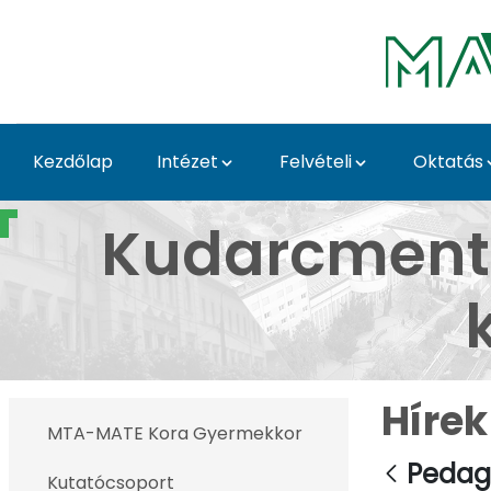
Skip to Main Content
Kezdőlap
Intézet
Felvételi
Oktatás
Pedagógus Fejlesztők
Kudarcmente
Hírek
MTA-MATE Kora Gyermekkor
Pedag
Kutatócsoport