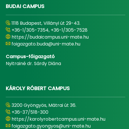
BUDAI CAMPUS
1118 Budapest, Villányi út 29-43.
+36-1/305-7354, +36-1/305-7528
https://budaicampus.uni-mate.hu
foigazgato.buda@uni-mate.hu
Campus-főigazgató
Nyitrainé dr. Sárdy Diána
KÁROLY RÓBERT CAMPUS
3200 Gyöngyös, Mátrai út 36.
+36-37/518-300
https://karolyrobertcampus.uni-mate.hu
foigazgato.gyongyos@uni-mate.hu