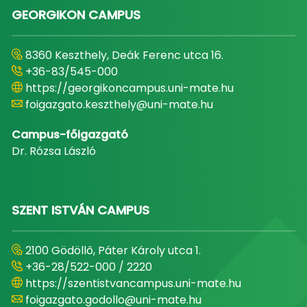
GEORGIKON CAMPUS
8360 Keszthely, Deák Ferenc utca 16.
+36-83/545-000
https://georgikoncampus.uni-mate.hu
foigazgato.keszthely@uni-mate.hu
Campus-főigazgató
Dr. Rózsa László
SZENT ISTVÁN CAMPUS
2100 Gödöllő, Páter Károly utca 1.
+36-28/522-000 / 2220
https://szentistvancampus.uni-mate.hu
foigazgato.godollo@uni-mate.hu