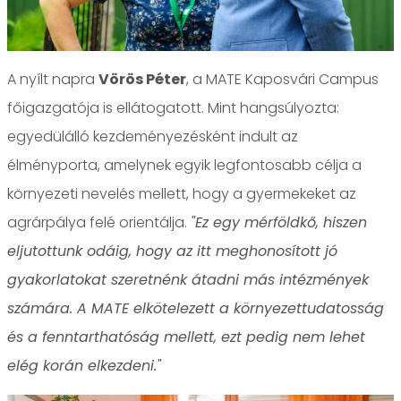
A nyílt napra
Vörös Péter
, a MATE Kaposvári Campus
főigazgatója is ellátogatott. Mint hangsúlyozta:
egyedülálló kezdeményezésként indult az
élményporta, amelynek egyik legfontosabb célja a
környezeti nevelés mellett, hogy a gyermekeket az
agrárpálya felé orientálja.
"Ez egy mérföldkő, hiszen
eljutottunk odáig, hogy az itt meghonosított jó
gyakorlatokat szeretnénk átadni más intézmények
számára. A MATE elkötelezett a környezettudatosság
és a fenntarthatóság mellett, ezt pedig nem lehet
elég korán elkezdeni."