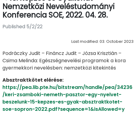
Nemzetközi Neveléstudományi
Konferencia SOE, 2022. 04. 28.
Published 5/2/22
Last modified: 03. October 2023
Podráczky Judit – Fináncz Judit – Józsa Krisztián –
Csima Melinda: Egészségnevelési programok a kora
gyermekkori nevelésben: nemzetközi kitekintés
Absztraktkötet elérése:
https://pea.lib.pte.hu/bitstream/handle/pea/34236
/keri-zsamboki-nemeth-pasztor-egy-nyelvet-
beszelunk-15-kepzes-es-gyak-absztraktkotet-
soe-sopron-2022.pdf?sequence=1&isAllowed=y